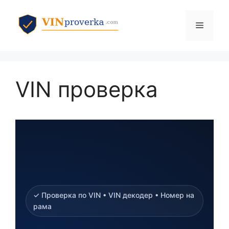
Към
съдържанието
Меню
VIN проверка
✓ Проверка по VIN • VIN декодер • Номер на
рама