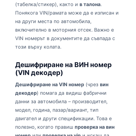
(табелка/стикер), както и
в талона
.
Понякога VIN/рамата може да е изписан и
на други места по автомобила,
включително в моторния отсек. Важно е
VIN номерът в документите да съвпада с
този върху колата.
Дешифриране на ВИН номер
(VIN декодер)
Дешифриране на VIN номер
(чрез
вин
декодер
) помага да видиш фабрични
данни за автомобила – производител,
модел, година, пазар/вариант, тип
двигател и други спецификации. Това е
полезно, когато правиш
проверка на вин
номер
или
проверка на vin
и искаш да