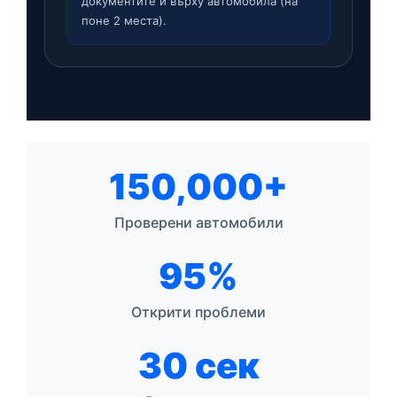
документите и върху автомобила (на
поне 2 места).
150,000+
Проверени автомобили
95%
Открити проблеми
30 сек