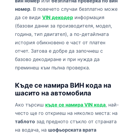
вин номер
или
безплатна проверка по вин
номер
. В повечето случаи безплатно може
да се види
VIN декодер
информация
(базови данни за производителя, модел,
година, тип двигател), а по-детайлната
история обикновено е част от платен
отчет. Затова е добре да започнеш с
базово декодиране и при нужда да
преминеш към пълна проверка.
Къде се намира ВИН кода на
шасито на автомобила
Ако търсиш
къде се намира VIN кода
, най-
често ще го откриеш на няколко места: на
таблото
зад предното стъкло от страната
на водача, на
шофьорската врата