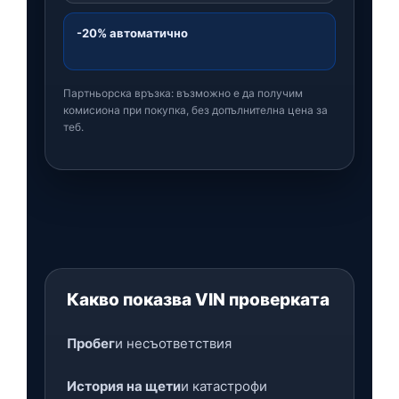
-20% автоматично
Партньорска връзка: възможно е да получим
комисиона при покупка, без допълнителна цена за
теб.
Какво показва VIN проверката
Пробег
и несъответствия
История на щети
и катастрофи