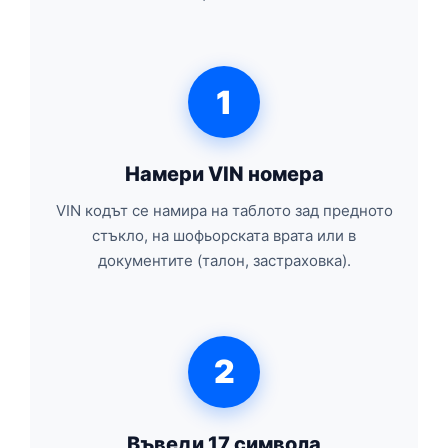
1
Намери VIN номера
VIN кодът се намира на таблото зад предното
стъкло, на шофьорската врата или в
документите (талон, застраховка).
2
Въведи 17 символа