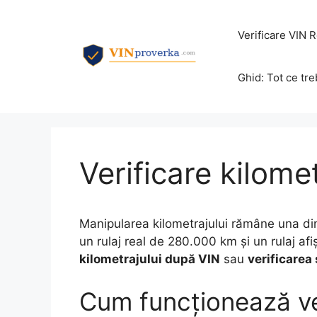
Sari
la
Verificare VIN
conținut
Ghid: Tot ce tr
Verificare kilome
Manipularea kilometrajului rămâne una di
un rulaj real de 280.000 km și un rulaj af
kilometrajului după VIN
sau
verificarea 
Cum funcționează ver