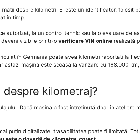
ații despre kilometri. El este un identificator, folosit 
rat în timp.
 autorizat, la un control tehnic sau la o evaluare de asi
 deveni vizibile printr-o
verificare VIN online
realizată p
ulat în Germania poate avea kilometri raportați la fieca
ar astăzi mașina este scoasă la vânzare cu 168.000 km, 
e despre kilometraj?
ulajului. Dacă mașina a fost întreținută doar în ateliere m
mai puțin digitalizate, trasabilitatea poate fi limitată.
 nu este o dovadă de kilometraj corect.