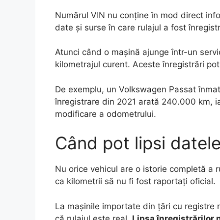
Numărul VIN nu conține în mod direct inform
date și surse în care rulajul a fost înregist
Atunci când o mașină ajunge într-un service
kilometrajul curent. Aceste înregistrări pot
De exemplu, un Volkswagen Passat înmatric
înregistrare din 2021 arată 240.000 km, i
modificare a odometrului.
Când pot lipsi datel
Nu orice vehicul are o istorie completă a r
ca kilometrii să nu fi fost raportați oficial.
La mașinile importate din țări cu registre 
că rulajul este real.
Lipsa înregistrărilor