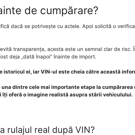
nainte de cumpărare?
ifică dacă se potrivește cu actele. Apoi solicită o verifi
ită transparența, acesta este un semnal clar de risc. În
ost deja „dată înapoi” înainte de import.
 istoricul ei, iar VIN-ul este cheia către această info
e una dintre cele mai importante etape la cumpărarea
 îți oferă o imagine realistă asupra stării vehiculului.
a rulajul real după VIN?