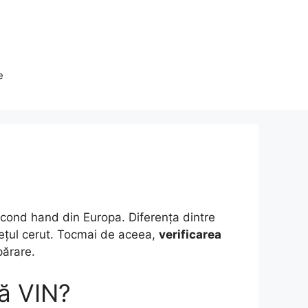
e
cond hand din Europa. Diferența dintre
rețul cerut. Tocmai de aceea,
verificarea
părare.
pă VIN?