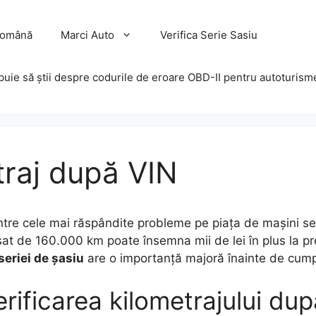
 Română
Marci Auto
Verifica Serie Sasiu
ebuie să știi despre codurile de eroare OBD-II pentru autoturism
traj după VIN
ntre cele mai răspândite probleme pe piața de mașini se
ișat de 160.000 km poate însemna mii de lei în plus la p
seriei de șasiu
are o importanță majoră înainte de cum
ificarea kilometrajului du