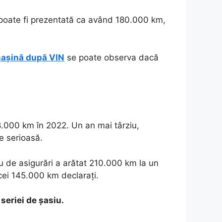
 poate fi prezentată ca având 180.000 km,
mașină după VIN
se poate observa dacă
8.000 km în 2022. Un an mai târziu,
e serioasă.
tru de asigurări a arătat 210.000 km la un
cei 145.000 km declarați.
seriei de șasiu.