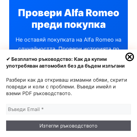
Провери Alfa Romeo
преди покупка
Не оставяй покупката на Alfa Romeo на
случайността. Провери историята по
VIN номер и вземи информирано
✔ Безплатно ръководство: Как да купим
употребяван автомобил без да бъдем излъгани
решение.
Разбери как да откриваш измамни обяви, скрити
повреди и коли с проблеми. Въведи имейл и
вземи PDF ръководството.
Провери сега с 20%
намаление