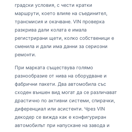
градски условия, с чести кратки
маршрути, което влияе на съединител,
трансмисия и окачване. VIN проверка
разкрива дали колата е имала
регистрирани щети, колко собственици е
сменила и дали има данни за сериозни
ремонти.
При марката съществува голямо
разнообразие от нива на оборудване и
фабрични пакети. Два автомобила със
сходен външен вид могат да се различават
драстично по активни системи, спирачки,
диференциал или асистенти. Чрез VIN
декодер се вижда как е конфигуриран
автомобилът при напускане на завода и