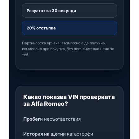
Резултат за 30 секунди
20% отстъпка
Партньорска връзка: възможно е да получим
комисиона при покупка, без допълнителна цена за
теб.
Какво показва VIN проверката
за Alfa Romeo?
Пробег
и несъответствия
История на щети
и катастрофи