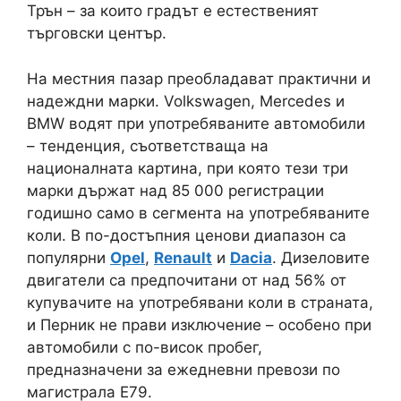
Трън – за които градът е естественият
търговски център.
На местния пазар преобладават практични и
надеждни марки. Volkswagen, Mercedes и
BMW водят при употребяваните автомобили
– тенденция, съответстваща на
националната картина, при която тези три
марки държат над 85 000 регистрации
годишно само в сегмента на употребяваните
коли. В по-достъпния ценови диапазон са
популярни
Opel
,
Renault
и
Dacia
. Дизеловите
двигатели са предпочитани от над 56% от
купувачите на употребявани коли в страната,
и Перник не прави изключение – особено при
автомобили с по-висок пробег,
предназначени за ежедневни превози по
магистрала Е79.