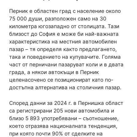
Перник е областен град с население около
75 000 души, разположен само на 30
километра югозападно от столицата. Тази
близост до София е може би най-важната
характеристика на местния автомобилен
пазар – тя определя както предлагането,
така и поведението на купувачите. Голяма
част от перничани пазаруват коли и в двата
града, а някои автокъщи в Перник
целенасочено се позиционират като по-
достъпна алтернатива на столичния пазар.
Според данни за 2024 г. в Пернишка област
са регистрирани 205 нови автомобила и
близо 5 893 употребявани – съотношение,
което отразява националната тенденция,
при която почти 90% от сделките на