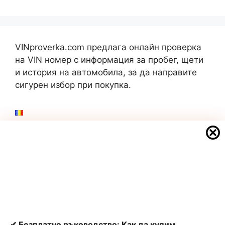
VINproverka.com предлага онлайн проверка
на VIN номер с информация за пробег, щети
и история на автомобила, за да направите
сигурен избор при покупка.
VIN проверка
Какво е VIN номер
Къде се намира VIN номерът
Проверка на километри по VIN номер
VIN декодер – какво означават символите
✔ Безплатно ръководство: Как да купим