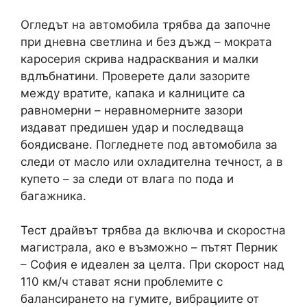
Огледът на автомобила трябва да започне
при дневна светлина и без дъжд – мократа
каросерия скрива надрасквания и малки
вдлъбнатини. Проверете дали зазорите
между вратите, капака и калниците са
равномерни – неравномерните зазори
издават предишен удар и последваща
боядисване. Погледнете под автомобила за
следи от масло или охладителна течност, а в
купето – за следи от влага по пода и
багажника.
Тест драйвът трябва да включва и скоростна
магистрала, ако е възможно – пътят Перник
– София е идеален за целта. При скорост над
110 км/ч стават ясни проблемите с
балансирането на гумите, вибрациите от