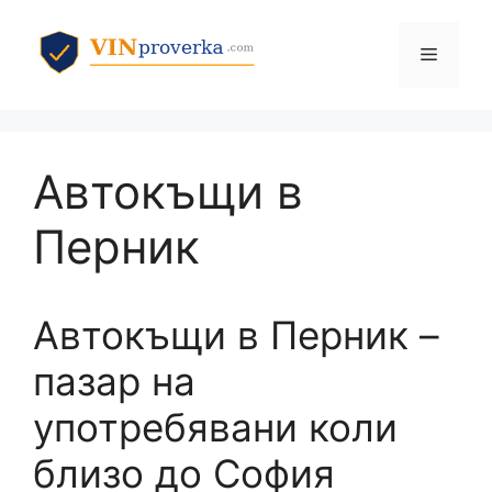
Към
съдържанието
Меню
Автокъщи в
Перник
Автокъщи в Перник –
пазар на
употребявани коли
близо до София