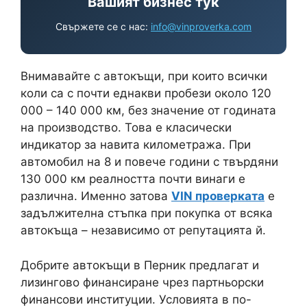
Вашият бизнес тук
Свържете се с нас:
info@vinproverka.com
Внимавайте с автокъщи, при които всички
коли са с почти еднакви пробези около 120
000 – 140 000 км, без значение от годината
на производство. Това е класически
индикатор за навита километража. При
автомобил на 8 и повече години с твърдяни
130 000 км реалността почти винаги е
различна. Именно затова
VIN проверката
е
задължителна стъпка при покупка от всяка
автокъща – независимо от репутацията й.
Добрите автокъщи в Перник предлагат и
лизингово финансиране чрез партньорски
финансови институции. Условията в по-