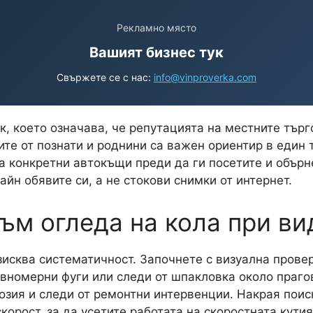
Рекламно място
Вашият бизнес тук
Свържете се с нас:
info@vinproverka.com
, което означава, че репутацията на местните търг
те от познати и роднини са важен ориентир в един 
за конкретни автокъщи преди да ги посетите и обър
йн обявите си, а не стокови снимки от интернет.
към огледа на кола при в
исква систематичност. Започнете с визуална провер
вномерни фуги или следи от шпакловка около праго
озия и следи от ремонтни интервенции. Накрая поиск
корост, за да усетите работата на скоростната кутия