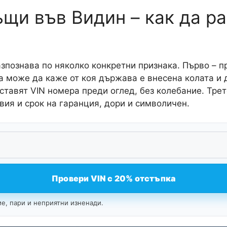
щи във Видин – как да р
познава по няколко конкретни признака. Първо – п
а може да каже от коя държава е внесена колата и
ставят VIN номера преди оглед, без колебание. Трет
вия и срок на гаранция, дори и символичен.
Провери VIN с 20% отстъпка
е, пари и неприятни изненади.