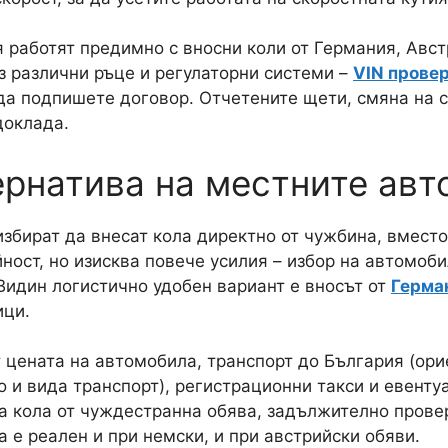
работят предимно с вносни коли от Германия, Авст
ез различни ръце и регулаторни системи –
VIN прове
да подпишете договор. Отчетените щети, смяна на с
доклада.
тернатива на местните ав
збират да внесат кола директно от чужбина, вместо
ност, но изисква повече усилия – избор на автомоби
Видин логистично удобен вариант е вносът от
Герма
ици.
 цената на автомобила, транспорт до България (ори
 и вида транспорт), регистрационни такси и евенту
а кола от чуждестранна обява, задължително провер
 е реален и при немски, и при австрийски обяви.