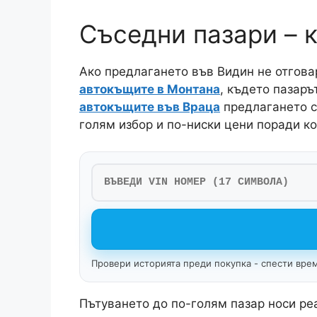
Съседни пазари – 
Ако предлагането във Видин не отговар
автокъщите в Монтана
, където пазаръ
автокъщите във Враца
предлагането с
голям избор и по-ниски цени поради к
Провери историята преди покупка - спести врем
Пътуването до по-голям пазар носи реа