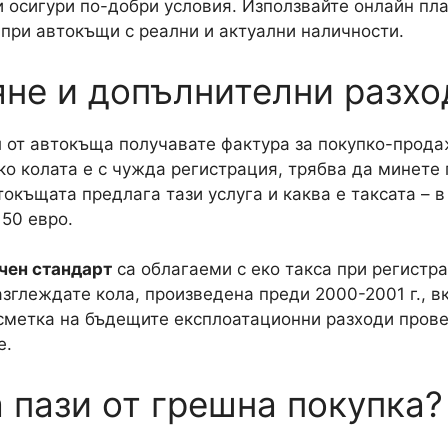
и осигури по-добри условия. Използвайте онлайн пл
 при автокъщи с реални и актуални наличности.
не и допълнителни разхо
 от автокъща получавате фактура за покупко-прода
ко колата е с чужда регистрация, трябва да минете
окъщата предлага тази услуга и каква е таксата – в
150 евро.
ичен стандарт
са облагаеми с еко такса при регистра
азглеждате кола, произведена преди 2000-2001 г., в
 сметка на бъдещите експлоатационни разходи пров
е.
 пази от грешна покупка?