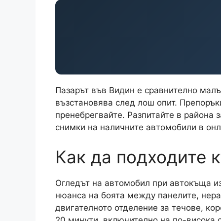
Пазарът във Видин е сравнително малък
възстановява след лош опит. Препоръки
пренебрегвайте. Paзпитайте в района 
снимки на наличните автомобили в онла
Как да подходите 
Огледът на автомобил при автокъща из
нюанса на боята между панелите, нера
двигателното отделение за течове, кор
20 минути, включително на по-висока с