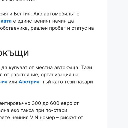
рия и Белгия. Ако автомобилът е
рката
е единственият начин да
обственика, реален пробег и статус на
токъщи
 да купуват от местна автокъща. Тази
л от разстояние, организация на
ния
или
Австрия
, тъй като тези пазари
ентировъчно 300 до 600 евро от
ална еко такса при по-стари
ете нейния VIN номер – рискът от