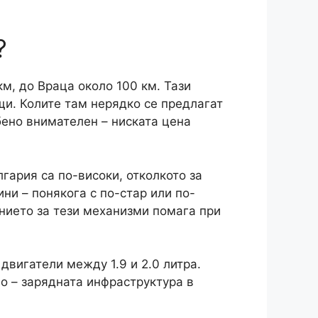
?
м, до Враца около 100 км. Тази
щи. Колите там нерядко се предлагат
бено внимателен – ниската цена
гария са по-високи, отколкото за
ни – понякога с по-стар или по-
анието за тези механизми помага при
двигатели между 1.9 и 2.0 литра.
о – зарядната инфраструктура в