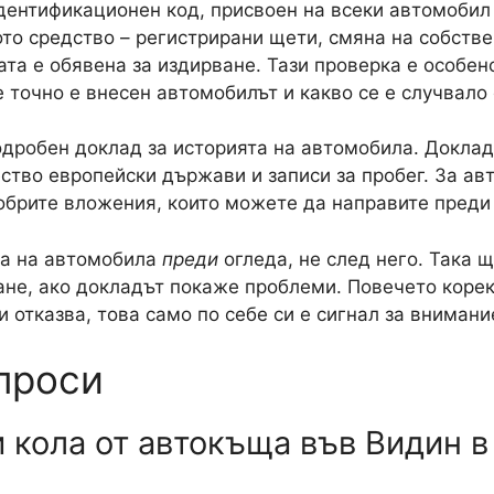
дентификационен код, присвоен на всеки автомобил
то средство – регистрирани щети, смяна на собстве
та е обявена за издирване. Тази проверка е особен
 точно е внесен автомобилът и какво се е случвало 
одробен доклад за историята на автомобила. Докла
ство европейски държави и записи за пробег. За ав
обрите вложения, които можете да направите преди
ра на автомобила
преди
огледа, не след него. Така 
ване, ако докладът покаже проблеми. Повечето коре
и отказва, това само по себе си е сигнал за внимани
проси
и кола от автокъща във Видин 