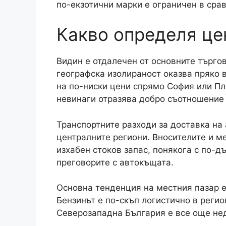
по-екзотични марки е ограничен в сра
Какво определя це
Видин е отдалечен от основните търгов
географска изолираност оказва пряко 
на по-ниски цени спрямо София или Пл
невинаги отразява добро съотношение 
Транспортните разходи за доставка на
централните региони. Вносителите и ме
изхабен стоков запас, понякога с по-д
преговорите с автокъщата.
Основна тенденция на местния пазар е 
Бензинът е по-скъп логистично в реги
Северозападна България е все още нед