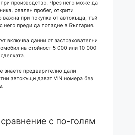
 при производство. Чрез него може да
ника, реален пробег, открити
о важна при покупка от автокъща, тъй
с него преди да попадне в България.
дът включва данни от застрахователни
томобил на стойност 5 000 или 10 000
 сделката.
ще знаете предварително дали
ктни автокъщи дават VIN номера без
е.
в сравнение с по-голям