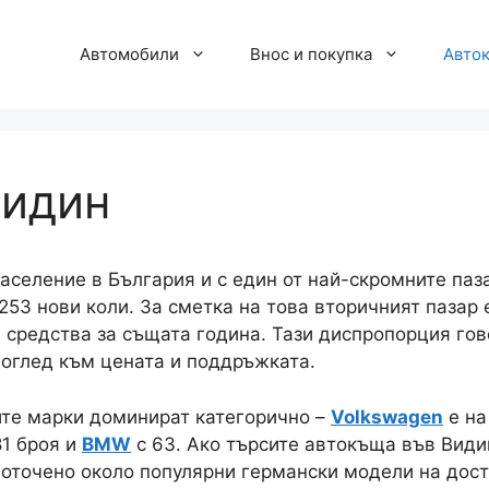
Автомобили
Внос и покупка
Авто
Видин
аселение в България и с един от най-скромните паз
 253 нови коли. За сметка на това вторичният пазар 
 средства за същата година. Тази диспропорция гов
поглед към цената и поддръжката.
ите марки доминират категорично –
Volkswagen
е на
81 броя и
BMW
с 63. Ако търсите автокъща във Видин
оточено около популярни германски модели на достъ