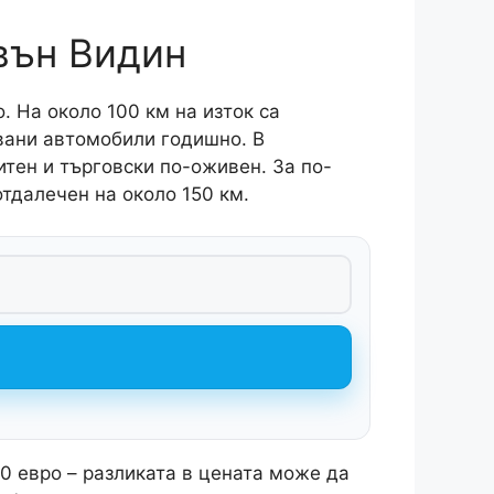
звън Видин
. На около 100 км на изток са
явани автомобили годишно. В
тен и търговски по-оживен. За по-
 отдалечен на около 150 км.
00 евро – разликата в цената може да