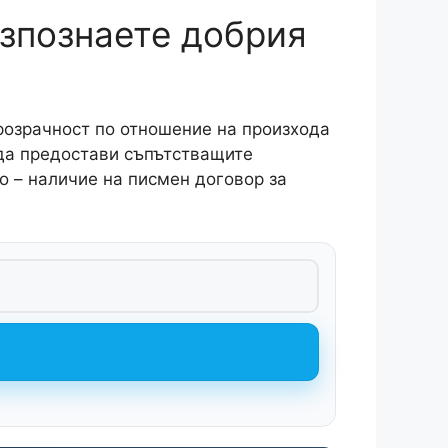
азпознаете добрия
розрачност по отношение на произхода
 да предостави съпътстващите
о – наличие на писмен договор за