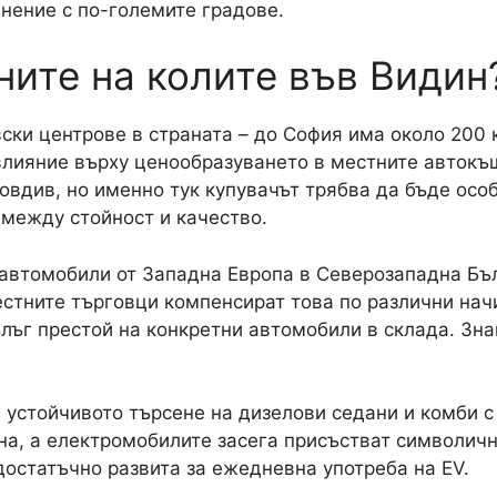
внение с по-големите градове.
ните на колите във Видин
ски центрове в страната – до София има около 200 к
влияние върху ценообразуването в местните автокъ
овдив, но именно тук купувачът трябва да бъде осо
между стойност и качество.
 автомобили от Западна Европа в Северозападна Бъл
стните търговци компенсират това по различни начи
ълъг престой на конкретни автомобили в склада. Зн
устойчивото търсене на дизелови седани и комби с 
она, а електромобилите засега присъстват символичн
остатъчно развита за ежедневна употреба на EV.