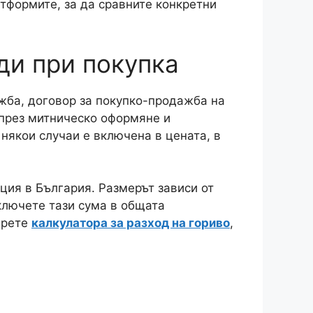
атформите, за да сравните конкретни
ди при покупка
жба, договор за покупко-продажба на
 през митническо оформяне и
 някои случаи е включена в цената, в
ция в България. Размерът зависи от
ключете тази сума в общата
ерете
калкулатора за разход на гориво
,