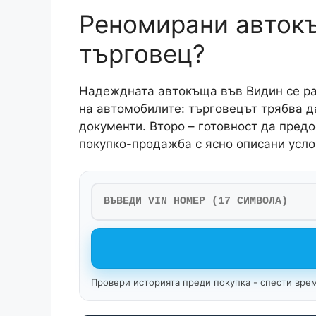
Реномирани автокъ
търговец?
Надеждната автокъща във Видин се раз
на автомобилите: търговецът трябва д
документи. Второ – готовност да предо
покупко-продажба с ясно описани усло
Провери историята преди покупка - спести врем