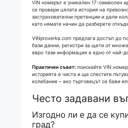
VIN номерът е уникален 17-символен и
се провери цялата история на превозно
застрахователни претенции и дали кола
като нямате начин да разберете откъде
VINproverka.com предлага достъп до п
бази данни, регистри за щети от множе
евро тази информация е едно от най-д
Практичен съвет:
поискайте VIN номе
историята е чиста и ще спестите пъту
колебание – ако търговецът се бави ил
Често задавани въ
Изгодно ли е да се куп
град?