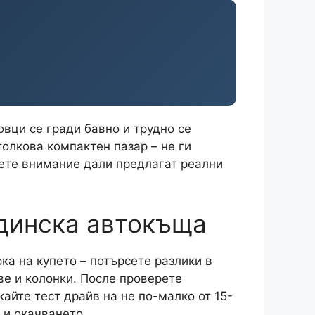
овци се гради бавно и трудно се
толкова компактен пазар – не ги
нете внимание дали предлагат реални
идинска автокъща
ка на купето – потърсете разлики в
ве и колонки. После проверете
айте тест драйв на не по-малко от 15-
 и окачването.