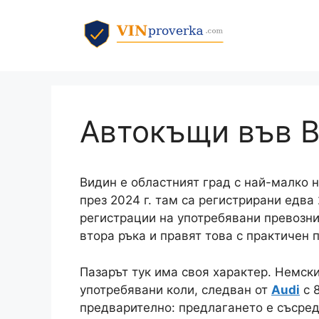
Към
съдържанието
Автокъщи във 
Видин е областният град с най-малко н
през 2024 г. там са регистрирани едва
регистрации на употребявани превозни
втора ръка и правят това с практичен 
Пазарът тук има своя характер. Немск
употребявани коли, следван от
Audi
с 
предварително: предлагането е съсред