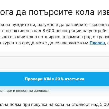
кога да потърсите кола и
я на нуждите ви, разумно е да разширите търсенето
т е по-активен с над 8 600 регистрации на употреб
ъщо е значително по-широко, а самият град е транзи
онкурентна среда може да се насочите към
Плевен
,
Провери VIN с 20% отстъпка
е, пари и неприятни изненади.
лна полза при покупка на кола на стойност над 5 0