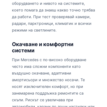
оборудването и нивото на системите,
което помага да знаеш какво точно трябва
да работи. При тест проверявай камери,
радари, парктроници, климатик и всички
режими на светлините.
Окачване и комфортни
системи
При Mercedes с по-високо оборудване
често има сложни компоненти като
въздушно окачване, адаптивни
амортисьори и множество носачи. Те
носят изключителен комфорт, но при
занемарена поддръжка ремонтите са
скъпи. Рискът се увеличава при
автомобили, карани по лоши настилки или