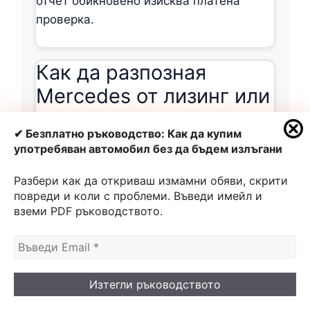
отчет обикновено изисква платена
проверка.
Как да разпозная
Mercedes от лизинг или
автопарк чрез
✔ Безплатно ръководство: Как да купим
проверка по vin?
употребяван автомобил без да бъдем излъгани
Гледай хронологията на регистрации,
Разбери как да откриваш измамни обяви, скрити
повреди и коли с проблеми. Въведи имейл и
честотата на собствеността и логиката
вземи PDF ръководството.
на пробега във времето. Лизинговите
коли често имат регулярни записи и
бързо натрупване на километри, което
личи при проверка по vin. Сравни
данните с износването в салона и
състоянието на окачването.