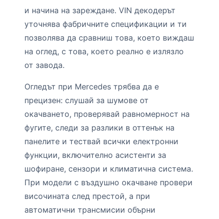
и начина на зареждане. VIN декодерът
уточнява фабричните спецификации и ти
позволява да сравниш това, което виждаш
на оглед, с това, което реално е излязло
от завода.
Огледът при Mercedes трябва да е
прецизен: слушай за шумове от
окачването, проверявай равномерност на
фугите, следи за разлики в оттенък на
панелите и тествай всички електронни
функции, включително асистенти за
шофиране, сензори и климатична система.
При модели с въздушно окачване провери
височината след престой, а при
автоматични трансмисии обърни