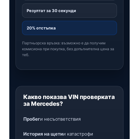
Резултат за 30 секунди
20% отстъпка
Партньорска връзка: възможно е да получим
комисиона при покупка, без допълнителна цена за
теб.
Какво показва VIN проверката
за Mercedes?
Пробег
и несъответствия
История на щети
и катастрофи