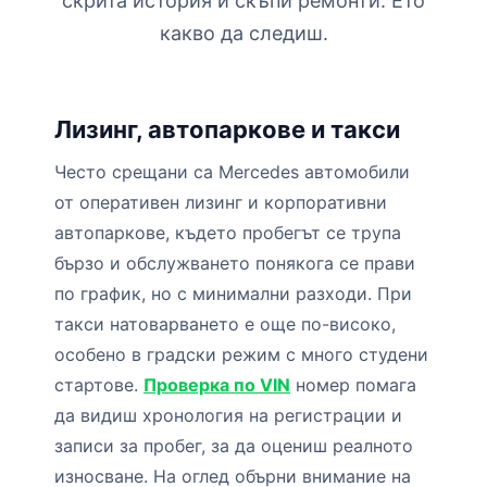
скрита история и скъпи ремонти. Ето
какво да следиш.
Лизинг, автопаркове и такси
Често срещани са Mercedes автомобили
от оперативен лизинг и корпоративни
автопаркове, където пробегът се трупа
бързо и обслужването понякога се прави
по график, но с минимални разходи. При
такси натоварването е още по-високо,
особено в градски режим с много студени
стартове.
Проверка по VIN
номер помага
да видиш хронология на регистрации и
записи за пробег, за да оцениш реалното
износване. На оглед обърни внимание на