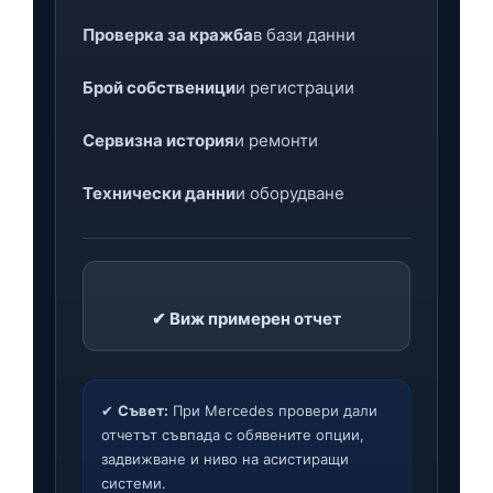
Проверка за кражба
в бази данни
Брой собственици
и регистрации
Сервизна история
и ремонти
Технически данни
и оборудване
✔ Виж примерен отчет
✔
Съвет:
При Mercedes провери дали
отчетът съвпада с обявените опции,
задвижване и ниво на асистиращи
системи.